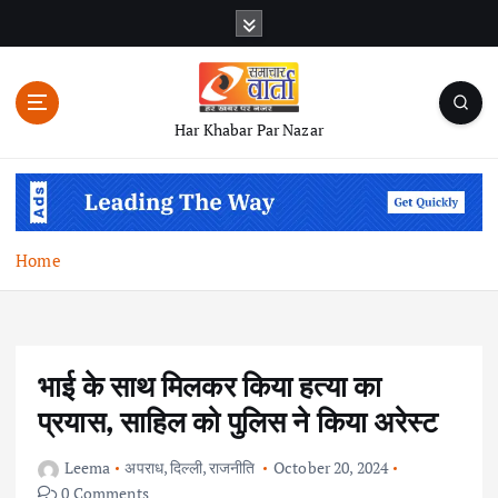
S
k
i
p
t
Har Khabar Par Nazar
o
c
o
n
t
Home
e
n
t
भाई के साथ मिलकर किया हत्या का
प्रयास, साहिल को पुलिस ने किया अरेस्ट
Leema
अपराध
,
दिल्ली
,
राजनीति
October 20, 2024
0 Comments