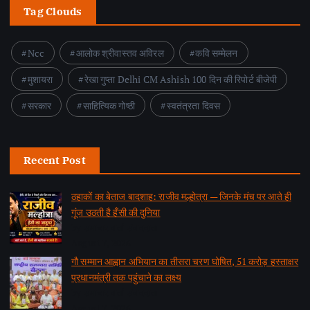
Tag Clouds
Ncc
आलोक श्रीवास्तव अविरल
कवि सम्मेलन
मुशायरा
रेखा गुप्ता Delhi CM Ashish 100 दिन की रिपोर्ट बीजेपी
सरकार
साहित्यिक गोष्ठी
स्वतंत्रता दिवस
Recent Post
ठहाकों का बेताज बादशाह: राजीव मल्होत्रा — जिनके मंच पर आते ही
गूंज उठती है हँसी की दुनिया
by समाचार वार्ता संवाददाता
August 7, 2026
गौ सम्मान आह्वान अभियान का तीसरा चरण घोषित, 51 करोड़ हस्ताक्षर
प्रधानमंत्री तक पहुंचाने का लक्ष्य
by समाचार वार्ता संवाददाता
August 7, 2026