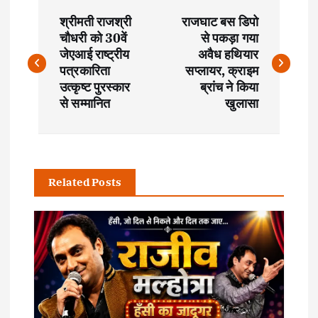
P
श्रीमती राजश्री
राजघाट बस डिपो
o
चौधरी को 30वें
से पकड़ा गया
जेएआई राष्ट्रीय
अवैध हथियार
s
पत्रकारिता
सप्लायर, क्राइम
उत्कृष्ट पुरस्कार
ब्रांच ने किया
t
से सम्मानित
खुलासा
n
a
Related Posts
v
i
g