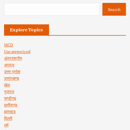
Search
Explore Topics
MCD
Uncategorized
अंतरराष्ट्रीय
अपराध
उत्तर प्रदेश
उत्तराखण्ड
खेल
गुजरात
चण्डीगढ़
छत्तीसगढ़
झारखंड
दिल्ली
धर्म