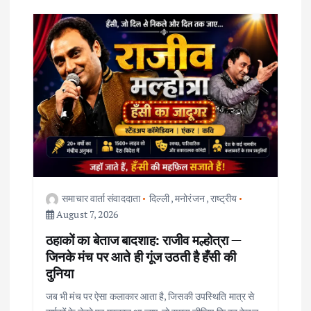
v
i
g
a
t
i
समाचार वार्ता संवाददाता
दिल्ली
,
मनोरंजन
,
राष्ट्रीय
o
August 7, 2026
ठहाकों का बेताज बादशाह: राजीव मल्होत्रा —
n
जिनके मंच पर आते ही गूंज उठती है हँसी की
दुनिया
जब भी मंच पर ऐसा कलाकार आता है, जिसकी उपस्थिति मात्र से