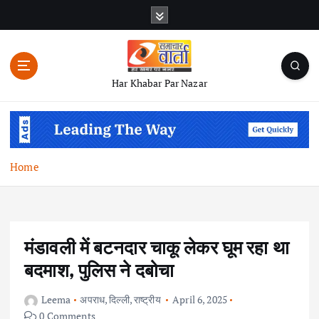
S
k
i
p
t
Har Khabar Par Nazar
o
c
o
n
t
Home
e
n
t
मंडावली में बटनदार चाकू लेकर घूम रहा था
बदमाश, पुलिस ने दबोचा
Leema
अपराध
,
दिल्ली
,
राष्ट्रीय
April 6, 2025
0 Comments