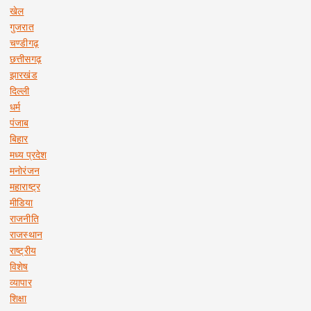
खेल
गुजरात
चण्डीगढ़
छत्तीसगढ़
झारखंड
दिल्ली
धर्म
पंजाब
बिहार
मध्य प्रदेश
मनोरंजन
महाराष्ट्र
मीडिया
राजनीति
राजस्थान
राष्ट्रीय
विशेष
व्यापार
शिक्षा