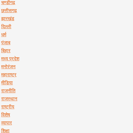
चण्डीगढ़
छत्तीसगढ़
झारखंड
दिल्ली
धर्म
पंजाब
बिहार
मध्य प्रदेश
मनोरंजन
महाराष्ट्र
मीडिया
राजनीति
राजस्थान
राष्ट्रीय
विशेष
व्यापार
शिक्षा