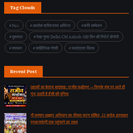
Tag Clouds
Ncc
आलोक श्रीवास्तव अविरल
कवि सम्मेलन
मुशायरा
रेखा गुप्ता Delhi CM Ashish 100 दिन की रिपोर्ट बीजेपी
सरकार
साहित्यिक गोष्ठी
स्वतंत्रता दिवस
Recent Post
ठहाकों का बेताज बादशाह: राजीव मल्होत्रा — जिनके मंच पर आते ही
गूंज उठती है हँसी की दुनिया
by समाचार वार्ता संवाददाता
August 7, 2026
गौ सम्मान आह्वान अभियान का तीसरा चरण घोषित, 51 करोड़ हस्ताक्षर
प्रधानमंत्री तक पहुंचाने का लक्ष्य
by समाचार वार्ता संवाददाता