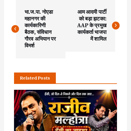
P
भा.ज.पा. नोएडा
आम आदमी पार्टी
o
महानगर की
को बड़ा झटका:
कार्यकारिणी
AAP के प्रमुख
s
बैठक, संविधान
कार्यकर्ता भाजपा
गौरव अभियान पर
में शामिल
t
विमर्श
n
a
Related Posts
v
i
g