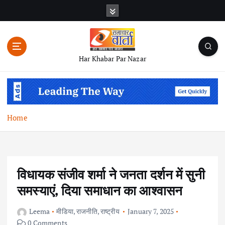
S
k
i
p
t
Har Khabar Par Nazar
o
c
o
n
t
Home
e
n
t
विधायक संजीव शर्मा ने जनता दर्शन में सुनी
समस्याएं, दिया समाधान का आश्वासन
Leema
मीडिया
,
राजनीति
,
राष्ट्रीय
January 7, 2025
0 Comments