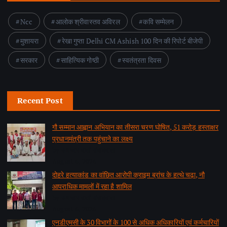
Ncc
आलोक श्रीवास्तव अविरल
कवि सम्मेलन
मुशायरा
रेखा गुप्ता Delhi CM Ashish 100 दिन की रिपोर्ट बीजेपी
सरकार
साहित्यिक गोष्ठी
स्वतंत्रता दिवस
Recent Post
गौ सम्मान आह्वान अभियान का तीसरा चरण घोषित, 51 करोड़ हस्ताक्षर
प्रधानमंत्री तक पहुंचाने का लक्ष्य
by समाचार वार्ता संवाददाता
August 6, 2026
दोहरे हत्याकांड का वांछित आरोपी क्राइम ब्रांच के हत्थे चढ़ा, नौ
आपराधिक मामलों में रहा है शामिल
by समाचार वार्ता संवाददाता
August 6, 2026
एनडीएमसी के 30 विभागों के 100 से अधिक अधिकारियों एवं कर्मचारियों