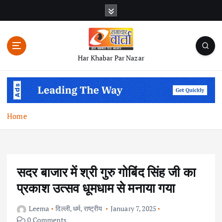
S
k
i
p
t
Har Khabar Par Nazar
o
c
o
n
t
Home
e
n
t
सदर बाजार में श्री गुरु गोबिंद सिंह जी का
प्रकाश उत्सव धूमधाम से मनाया गया
Leema
दिल्ली
,
धर्म
,
राष्ट्रीय
January 7, 2025
0 Comments