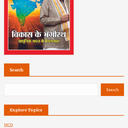
Search
Search
Explore Topics
MCD