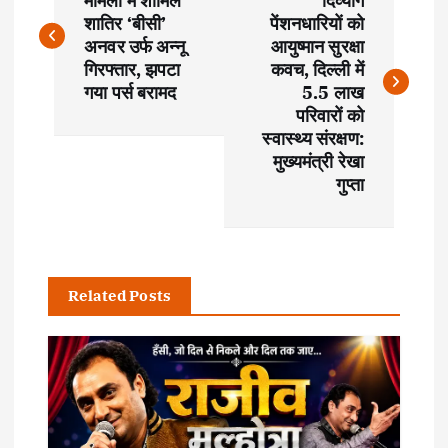
o
मामलों में शामिल
दिव्यांग
शातिर ‘बीसी’
पेंशनधारियों को
s
अनवर उर्फ अन्नू
आयुष्मान सुरक्षा
गिरफ्तार, झपटा
कवच, दिल्ली में
t
गया पर्स बरामद
5.5 लाख
परिवारों को
स्वास्थ्य संरक्षण:
n
मुख्यमंत्री रेखा
गुप्ता
a
v
i
Related Posts
g
a