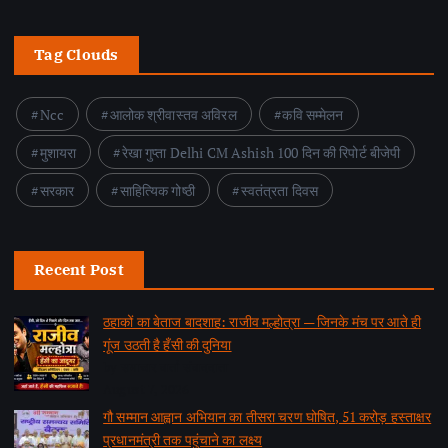
Tag Clouds
Ncc
आलोक श्रीवास्तव अविरल
कवि सम्मेलन
मुशायरा
रेखा गुप्ता Delhi CM Ashish 100 दिन की रिपोर्ट बीजेपी
सरकार
साहित्यिक गोष्ठी
स्वतंत्रता दिवस
Recent Post
ठहाकों का बेताज बादशाह: राजीव मल्होत्रा — जिनके मंच पर आते ही
गूंज उठती है हँसी की दुनिया
by समाचार वार्ता संवाददाता
August 7, 2026
गौ सम्मान आह्वान अभियान का तीसरा चरण घोषित, 51 करोड़ हस्ताक्षर
प्रधानमंत्री तक पहुंचाने का लक्ष्य