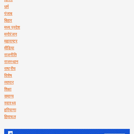
धर्म
पंजाब
बिहार
मध्य प्रदेश
मनोरंजन
महाराष्ट्र
मीडिया
राजनीति
राजस्थान
राष्ट्रीय
विशेष
व्यापार
शिक्षा
समान्य
स्वास्थ्य
हरियाणा
हिमाचल