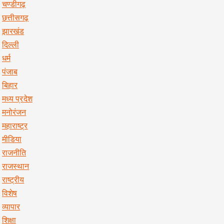
चण्डीगढ़
छत्तीसगढ़
झारखंड
दिल्ली
धर्म
पंजाब
बिहार
मध्य प्रदेश
मनोरंजन
महाराष्ट्र
मीडिया
राजनीति
राजस्थान
राष्ट्रीय
विशेष
व्यापार
शिक्षा