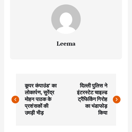
Leema
P
कूपर कंपाउंड’ का
दिल्ली पुलिस ने
o
लोकार्पण, सुरेंद्र
इंटरस्टेट चाइल्ड
मोहन पाठक के
ट्रैफिकिंग गिरोह
s
प्रशंसकों की
का भंडाफोड़
उमड़ी भीड़
किया
t