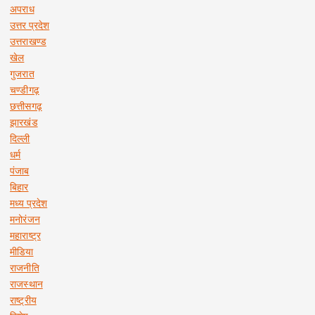
अपराध
उत्तर प्रदेश
उत्तराखण्ड
खेल
गुजरात
चण्डीगढ़
छत्तीसगढ़
झारखंड
दिल्ली
धर्म
पंजाब
बिहार
मध्य प्रदेश
मनोरंजन
महाराष्ट्र
मीडिया
राजनीति
राजस्थान
राष्ट्रीय