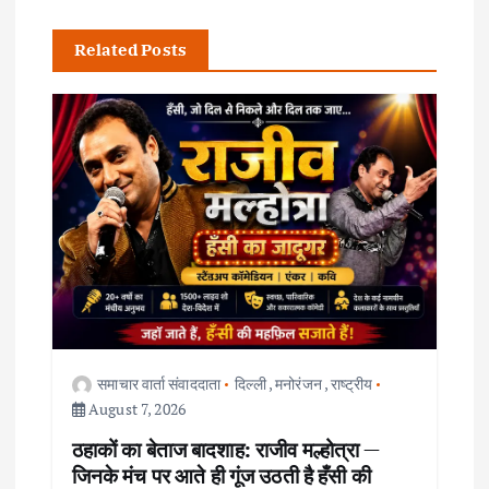
n
Related Posts
a
v
i
g
a
t
i
समाचार वार्ता संवाददाता
दिल्ली
,
मनोरंजन
,
राष्ट्रीय
August 7, 2026
o
ठहाकों का बेताज बादशाह: राजीव मल्होत्रा —
जिनके मंच पर आते ही गूंज उठती है हँसी की