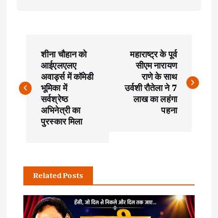
P
शीना चौहान को
महाराष्ट्र के पूर्व
o
आईएलएलए
सीएम नारायण
अवार्ड्स में कॉमेडी
राणे के साथ
s
भूमिका में
उर्वशी रौतेला ने 7
सर्वश्रेष्ठ
लाख का लहंगा
t
अभिनेत्री का
पहना
पुरस्कार मिला
n
a
Related Posts
v
i