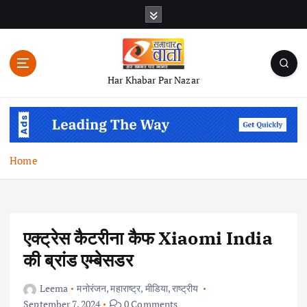
S
k
i
p
t
Har Khabar Par Nazar
o
c
o
n
t
Home
e
n
t
एक्ट्रेस कैटरीना कैफ Xiaomi India
की ब्रांड एम्बेसडर
Leema
मनोरंजन
,
महाराष्ट्र
,
मीडिया
,
राष्ट्रीय
September 7, 2024
0 Comments