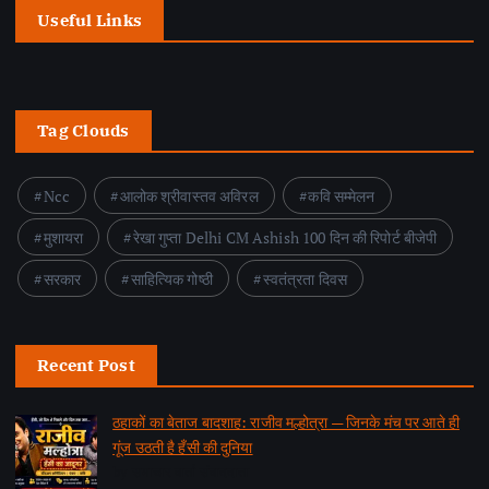
Useful Links
Tag Clouds
Ncc
आलोक श्रीवास्तव अविरल
कवि सम्मेलन
मुशायरा
रेखा गुप्ता Delhi CM Ashish 100 दिन की रिपोर्ट बीजेपी
सरकार
साहित्यिक गोष्ठी
स्वतंत्रता दिवस
Recent Post
ठहाकों का बेताज बादशाह: राजीव मल्होत्रा — जिनके मंच पर आते ही
गूंज उठती है हँसी की दुनिया
by समाचार वार्ता संवाददाता