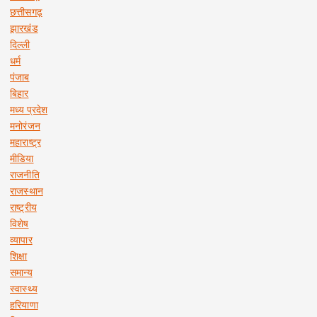
छत्तीसगढ़
झारखंड
दिल्ली
धर्म
पंजाब
बिहार
मध्य प्रदेश
मनोरंजन
महाराष्ट्र
मीडिया
राजनीति
राजस्थान
राष्ट्रीय
विशेष
व्यापार
शिक्षा
समान्य
स्वास्थ्य
हरियाणा