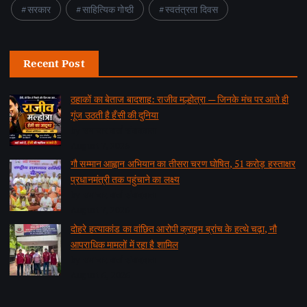
सरकार
साहित्यिक गोष्ठी
स्वतंत्रता दिवस
Recent Post
ठहाकों का बेताज बादशाह: राजीव मल्होत्रा — जिनके मंच पर आते ही
गूंज उठती है हँसी की दुनिया
by समाचार वार्ता संवाददाता
August 7, 2026
गौ सम्मान आह्वान अभियान का तीसरा चरण घोषित, 51 करोड़ हस्ताक्षर
प्रधानमंत्री तक पहुंचाने का लक्ष्य
by समाचार वार्ता संवाददाता
August 7, 2026
दोहरे हत्याकांड का वांछित आरोपी क्राइम ब्रांच के हत्थे चढ़ा, नौ
आपराधिक मामलों में रहा है शामिल
by समाचार वार्ता संवाददाता
August 6, 2026