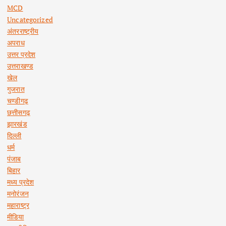
MCD
Uncategorized
अंतरराष्ट्रीय
अपराध
उत्तर प्रदेश
उत्तराखण्ड
खेल
गुजरात
चण्डीगढ़
छत्तीसगढ़
झारखंड
दिल्ली
धर्म
पंजाब
बिहार
मध्य प्रदेश
मनोरंजन
महाराष्ट्र
मीडिया