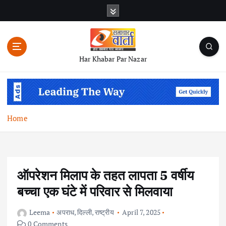
S
k
i
p
t
Har Khabar Par Nazar
o
c
o
n
t
Home
e
n
t
ऑपरेशन मिलाप के तहत लापता 5 वर्षीय
बच्चा एक घंटे में परिवार से मिलवाया
Leema
अपराध
,
दिल्ली
,
राष्ट्रीय
April 7, 2025
0 Comments