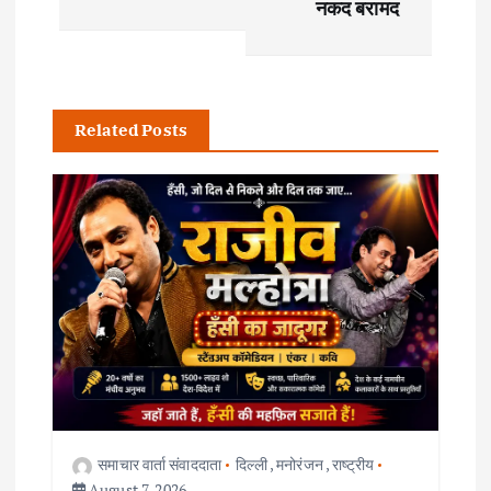
नकद बरामद
t
n
Related Posts
a
v
i
g
a
t
i
समाचार वार्ता संवाददाता
दिल्ली
,
मनोरंजन
,
राष्ट्रीय
August 7, 2026