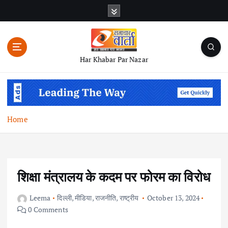
S
k
i
p
t
Har Khabar Par Nazar
o
c
o
n
t
Home
e
n
t
शिक्षा मंत्रालय के कदम पर फोरम का विरोध
Leema
दिल्ली
,
मीडिया
,
राजनीति
,
राष्ट्रीय
October 13, 2024
0 Comments