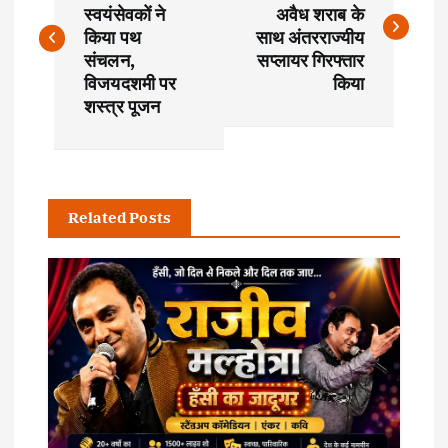
स्वयंसेवकों ने
अवैध शराब के
s
किया पथ
साथ अंतरराज्यीय
संचलन,
सप्लायर गिरफ्तार
t
विजयदशमी पर
किया
शस्त्र पूजन
n
a
Related Posts
v
i
g
a
t