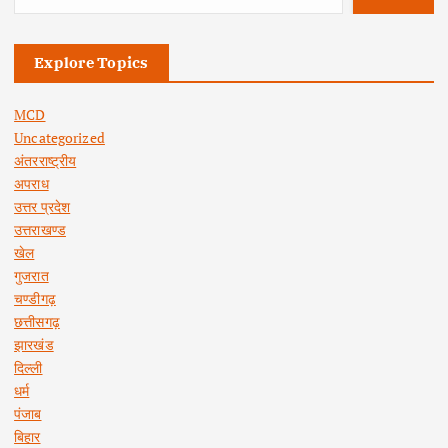
Explore Topics
MCD
Uncategorized
अंतरराष्ट्रीय
अपराध
उत्तर प्रदेश
उत्तराखण्ड
खेल
गुजरात
चण्डीगढ़
छत्तीसगढ़
झारखंड
दिल्ली
धर्म
पंजाब
बिहार