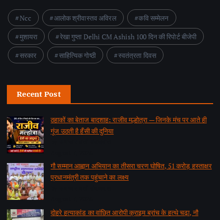
Ncc
आलोक श्रीवास्तव अविरल
कवि सम्मेलन
मुशायरा
रेखा गुप्ता Delhi CM Ashish 100 दिन की रिपोर्ट बीजेपी
सरकार
साहित्यिक गोष्ठी
स्वतंत्रता दिवस
Recent Post
ठहाकों का बेताज बादशाह: राजीव मल्होत्रा — जिनके मंच पर आते ही
गूंज उठती है हँसी की दुनिया
by समाचार वार्ता संवाददाता
August 7, 2026
गौ सम्मान आह्वान अभियान का तीसरा चरण घोषित, 51 करोड़ हस्ताक्षर
प्रधानमंत्री तक पहुंचाने का लक्ष्य
by समाचार वार्ता संवाददाता
August 7, 2026
दोहरे हत्याकांड का वांछित आरोपी क्राइम ब्रांच के हत्थे चढ़ा, नौ