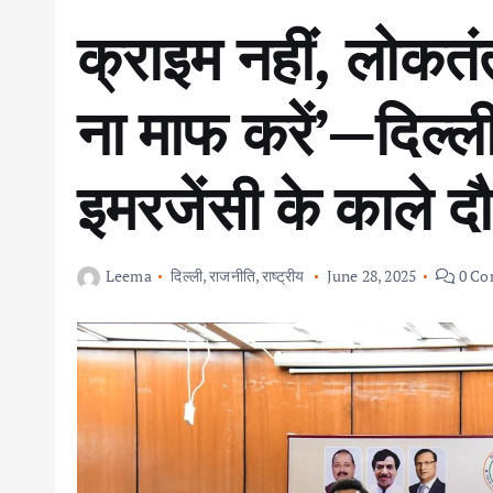
क्राइम नहीं, लोकतंत्
ना माफ करें’—दिल्ली
इमरजेंसी के काले द
Leema
दिल्ली
,
राजनीति
,
राष्ट्रीय
June 28, 2025
0 Co