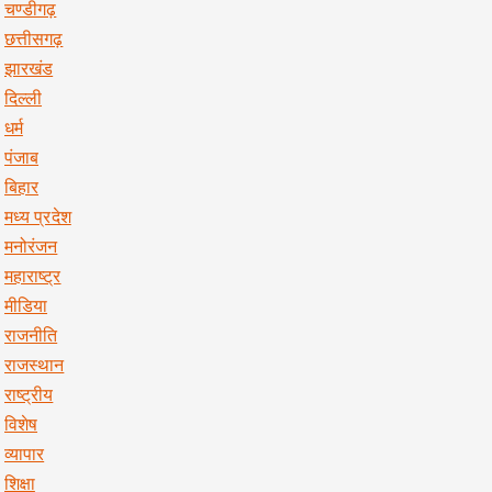
चण्डीगढ़
छत्तीसगढ़
झारखंड
दिल्ली
धर्म
पंजाब
बिहार
मध्य प्रदेश
मनोरंजन
महाराष्ट्र
मीडिया
राजनीति
राजस्थान
राष्ट्रीय
विशेष
व्यापार
शिक्षा