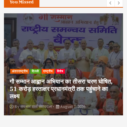
You Missed
अपराध
दिल्ली
राष्ट्रीय
षित,
का
दोहरे हत्याकांड का वांछित आरोपी क्राइम ब्रांच
हत्थे चढ़ा, नौ आपराधिक मामलों में रहा है शामि
By
समाचार वार्ता संवाददाता
August 6, 2026