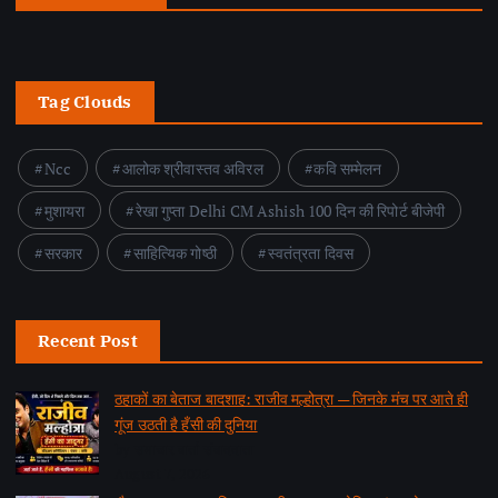
Tag Clouds
Ncc
आलोक श्रीवास्तव अविरल
कवि सम्मेलन
मुशायरा
रेखा गुप्ता Delhi CM Ashish 100 दिन की रिपोर्ट बीजेपी
सरकार
साहित्यिक गोष्ठी
स्वतंत्रता दिवस
Recent Post
ठहाकों का बेताज बादशाह: राजीव मल्होत्रा — जिनके मंच पर आते ही
गूंज उठती है हँसी की दुनिया
by समाचार वार्ता संवाददाता
August 7, 2026