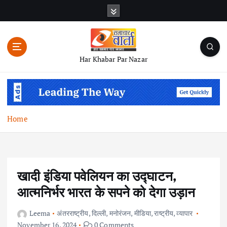
S
k
i
p
t
Har Khabar Par Nazar
o
c
o
n
t
Home
e
n
t
खादी इंडिया पवेलियन का उद्घाटन,
आत्मनिर्भर भारत के सपने को देगा उड़ान
Leema
अंतरराष्ट्रीय
,
दिल्ली
,
मनोरंजन
,
मीडिया
,
राष्ट्रीय
,
व्यापार
November 16, 2024
0 Comments