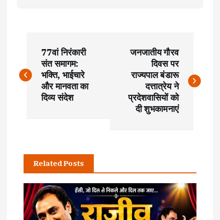
P
77वां निरंकारी
जनजातीय गौरव
o
संत समागम:
दिवस पर
भक्ति, भाईचारे
राज्यपाल बंडारू
s
और मानवता का
दत्तात्रेय ने
दिव्य संदेश
प्रदेशवासियों को
t
दी शुभकामनाएं
n
a
Related Posts
v
i