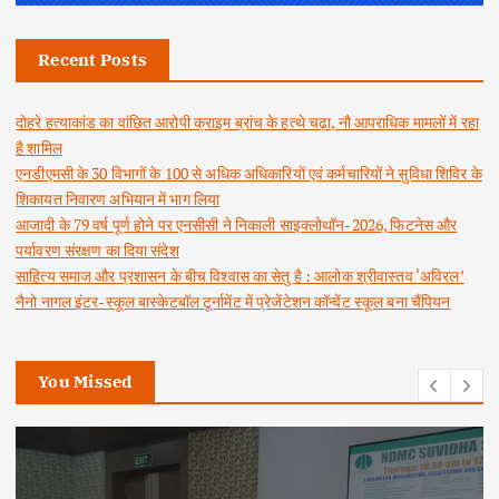
Recent Posts
दोहरे हत्याकांड का वांछित आरोपी क्राइम ब्रांच के हत्थे चढ़ा, नौ आपराधिक मामलों में रहा
है शामिल
एनडीएमसी के 30 विभागों के 100 से अधिक अधिकारियों एवं कर्मचारियों ने सुविधा शिविर के
शिकायत निवारण अभियान में भाग लिया
आजादी के 79 वर्ष पूर्ण होने पर एनसीसी ने निकाली साइक्लोथॉन-2026, फिटनेस और
पर्यावरण संरक्षण का दिया संदेश
साहित्य समाज और प्रशासन के बीच विश्वास का सेतु है : आलोक श्रीवास्तव ‘अविरल’
नैनो नागल इंटर-स्कूल बास्केटबॉल टूर्नामेंट में प्रेजेंटेशन कॉन्वेंट स्कूल बना चैंपियन
You Missed