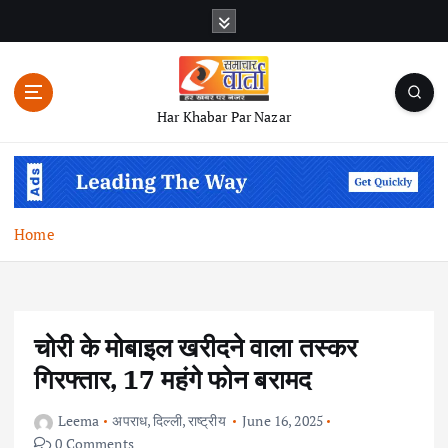
S
k
i
p
t
Har Khabar Par Nazar
o
c
o
n
t
Home
e
n
t
चोरी के मोबाइल खरीदने वाला तस्कर
गिरफ्तार, 17 महंगे फोन बरामद
Leema
अपराध
,
दिल्ली
,
राष्ट्रीय
June 16, 2025
0 Comments