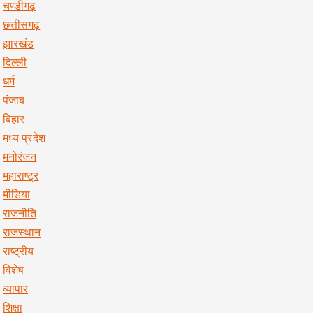
चण्डीगढ़
छत्तीसगढ़
झारखंड
दिल्ली
धर्म
पंजाब
बिहार
मध्य प्रदेश
मनोरंजन
महाराष्ट्र
मीडिया
राजनीति
राजस्थान
राष्ट्रीय
विशेष
व्यापार
शिक्षा