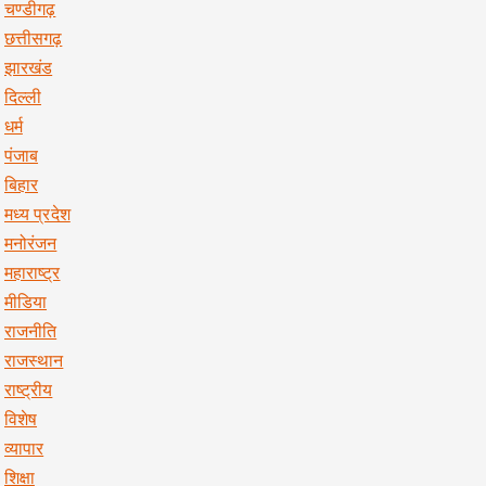
चण्डीगढ़
छत्तीसगढ़
झारखंड
दिल्ली
धर्म
पंजाब
बिहार
मध्य प्रदेश
मनोरंजन
महाराष्ट्र
मीडिया
राजनीति
राजस्थान
राष्ट्रीय
विशेष
व्यापार
शिक्षा