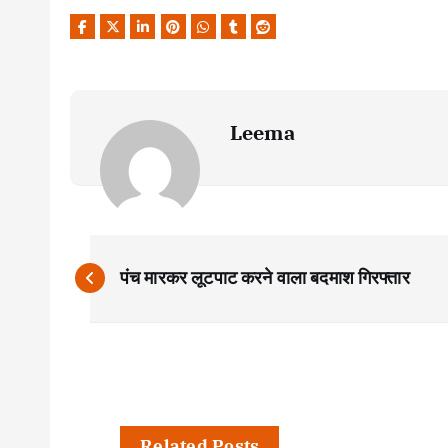
Leema
P
पंच मारकर लूटपाट करने वाला बदमाश गिरफ्तार
o
s
t
Related Posts