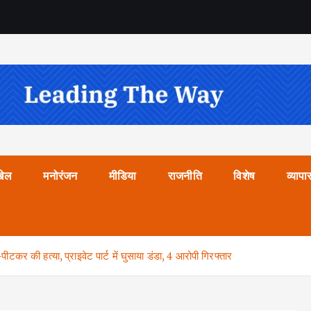
खेल
मनोरंजन
मीडिया
राजनीति
विशेष
व्यापा
टकर की हत्या, प्राइवेट पार्ट में घुसाया डंडा, 4 आरोपी गिरफ्तार