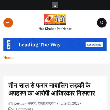
S
k
i
p
t
Har Khabar Par Nazar
o
c
o
n
t
Home
e
n
t
तीन साल से फरार नाबालिग लड़की के
अपहरण का आरोपी आखिरकार गिरफ्तार
Leema
अपराध
,
दिल्ली
,
राष्ट्रीय
June 11, 2025
0 Comments