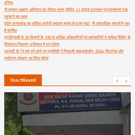
दुनिया
गौ सम्मान आह्वान अभियान का तीसरा चरण घोषित, 51 करोड़ हस्ताक्षर प्रधानमंत्री तक
पहुंचाने का लक्ष्य
दोहरे हत्याकांड का वांछित आरोपी क्राइम ब्रांच के हत्थे चढ़ा, नौ आपराधिक मामलों में रहा
है शामिल
एनडीएमसी के 30 विभागों के 100 से अधिक अधिकारियों एवं कर्मचारियों ने सुविधा शिविर के
शिकायत निवारण अभियान में भाग लिया
आजादी के 79 वर्ष पूर्ण होने पर एनसीसी ने निकाली साइक्लोथॉन-2026, फिटनेस और
पर्यावरण संरक्षण का दिया संदेश
You Missed