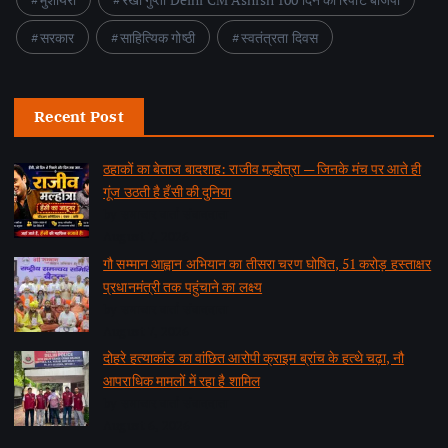
सरकार
साहित्यिक गोष्ठी
स्वतंत्रता दिवस
Recent Post
ठहाकों का बेताज बादशाह: राजीव मल्होत्रा — जिनके मंच पर आते ही
गूंज उठती है हँसी की दुनिया
by समाचार वार्ता संवाददाता
August 7, 2026
गौ सम्मान आह्वान अभियान का तीसरा चरण घोषित, 51 करोड़ हस्ताक्षर
प्रधानमंत्री तक पहुंचाने का लक्ष्य
by समाचार वार्ता संवाददाता
August 7, 2026
दोहरे हत्याकांड का वांछित आरोपी क्राइम ब्रांच के हत्थे चढ़ा, नौ
आपराधिक मामलों में रहा है शामिल
by समाचार वार्ता संवाददाता
August 6, 2026