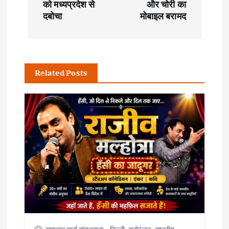
t
को मध्यप्रदेश से
और चोरी का
दबोचा
मोबाइल बरामद
n
a
Related Posts
v
i
g
a
t
i