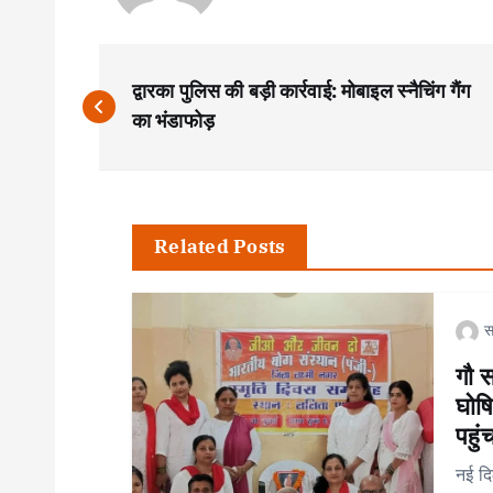
P
द्वारका पुलिस की बड़ी कार्रवाई: मोबाइल स्नैचिंग गैंग
o
का भंडाफोड़
s
t
Related Posts
n
स
a
गौ 
घोषि
v
पहुंच
नई दि