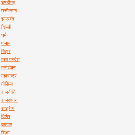
चण्डीगढ़
छत्तीसगढ़
झारखंड
दिल्ली
धर्म
पंजाब
बिहार
मध्य प्रदेश
मनोरंजन
महाराष्ट्र
मीडिया
राजनीति
राजस्थान
राष्ट्रीय
विशेष
व्यापार
शिक्षा