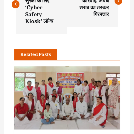
सुरक्षा के लिए
कार्रवाई, अवैध
s
‘Cyber
शराब का तस्कर
Safety
गिरफ्तार
t
Kiosk’ लॉन्च
n
a
Related Posts
v
i
g
a
t