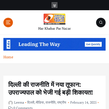
S
k
i
p
t
Har Khabar Par Nazar
o
c
o
n
t
Home
e
n
t
दिल्ली की राजनीति में नया तूफान:
उपराज्यपाल को भेजी गई बड़ी शिकायत!
Leema
दिल्ली
,
मीडिया
,
राजनीति
,
राष्ट्रीय
February 14, 2025
0 Comments