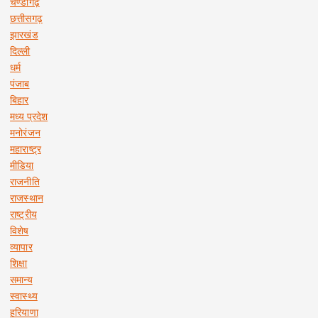
चण्डीगढ़
छत्तीसगढ़
झारखंड
दिल्ली
धर्म
पंजाब
बिहार
मध्य प्रदेश
मनोरंजन
महाराष्ट्र
मीडिया
राजनीति
राजस्थान
राष्ट्रीय
विशेष
व्यापार
शिक्षा
समान्य
स्वास्थ्य
हरियाणा