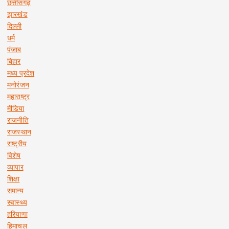
छत्तीसगढ़
झारखंड
दिल्ली
धर्म
पंजाब
बिहार
मध्य प्रदेश
मनोरंजन
महाराष्ट्र
मीडिया
राजनीति
राजस्थान
राष्ट्रीय
विशेष
व्यापार
शिक्षा
समान्य
स्वास्थ्य
हरियाणा
हिमाचल