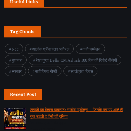
Useful Links
Tag Clouds
Ncc
आलोक श्रीवास्तव अविरल
कवि सम्मेलन
मुशायरा
रेखा गुप्ता Delhi CM Ashish 100 दिन की रिपोर्ट बीजेपी
सरकार
साहित्यिक गोष्ठी
स्वतंत्रता दिवस
Recent Post
ठहाकों का बेताज बादशाह: राजीव मल्होत्रा — जिनके मंच पर आते ही
गूंज उठती है हँसी की दुनिया
by समाचार वार्ता संवाददाता
August 7, 2026