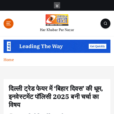
S
k
i
p
t
Har Khabar Par Nazar
o
c
o
n
t
Home
e
n
t
दिल्ली ट्रेड फेयर में ‘बिहार दिवस’ की धूम,
इनवेस्टमेंट पॉलिसी 2025 बनी चर्चा का
विषय