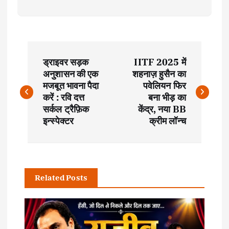
P
ड्राइवर सड़क
IITF 2025 में
o
अनुशासन की एक
शहनाज़ हुसैन का
मजबूत भावना पैदा
पवेलियन फिर
s
करें : रवि दत्त
बना भीड़ का
सर्कल ट्रैफ़िक
केंद्र, नया BB
t
इन्स्पेक्टर
क्रीम लॉन्च
n
a
Related Posts
v
i