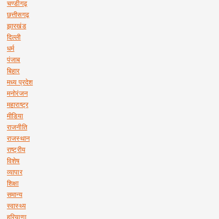
चण्डीगढ़
छत्तीसगढ़
झारखंड
दिल्ली
धर्म
पंजाब
बिहार
मध्य प्रदेश
मनोरंजन
महाराष्ट्र
मीडिया
राजनीति
राजस्थान
राष्ट्रीय
विशेष
व्यापार
शिक्षा
समान्य
स्वास्थ्य
हरियाणा