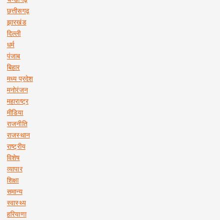
छत्तीसगढ़
झारखंड
दिल्ली
धर्म
पंजाब
बिहार
मध्य प्रदेश
मनोरंजन
महाराष्ट्र
मीडिया
राजनीति
राजस्थान
राष्ट्रीय
विशेष
व्यापार
शिक्षा
समान्य
स्वास्थ्य
हरियाणा