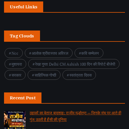
Useful Links
Tag Clouds
Ncc
आलोक श्रीवास्तव अविरल
कवि सम्मेलन
मुशायरा
रेखा गुप्ता Delhi CM Ashish 100 दिन की रिपोर्ट बीजेपी
सरकार
साहित्यिक गोष्ठी
स्वतंत्रता दिवस
Recent Post
ठहाकों का बेताज बादशाह: राजीव मल्होत्रा — जिनके मंच पर आते ही
गूंज उठती है हँसी की दुनिया
by समाचार वार्ता संवाददाता