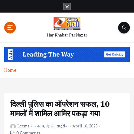
S
k
i
p
t
Har Khabar Par Nazar
o
c
o
n
t
Home
e
n
t
दिल्ली पुलिस का ऑपरेशन सफल, 10
मामलों में शामिल आमिर पकड़ा गया
Leema
अपराध
,
दिल्ली
,
राष्ट्रीय
April 16, 2025
0 Comments