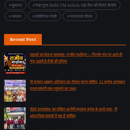
मुशायरा
रेखा गुप्ता Delhi CM Ashish 100 दिन की रिपोर्ट बीजेपी
सरकार
साहित्यिक गोष्ठी
स्वतंत्रता दिवस
Recent Post
ठहाकों का बेताज बादशाह: राजीव मल्होत्रा — जिनके मंच पर आते ही
गूंज उठती है हँसी की दुनिया
by समाचार वार्ता संवाददाता
August 7, 2026
गौ सम्मान आह्वान अभियान का तीसरा चरण घोषित, 51 करोड़ हस्ताक्षर
प्रधानमंत्री तक पहुंचाने का लक्ष्य
by समाचार वार्ता संवाददाता
August 7, 2026
दोहरे हत्याकांड का वांछित आरोपी क्राइम ब्रांच के हत्थे चढ़ा, नौ
आपराधिक मामलों में रहा है शामिल
by समाचार वार्ता संवाददाता
August 6, 2026