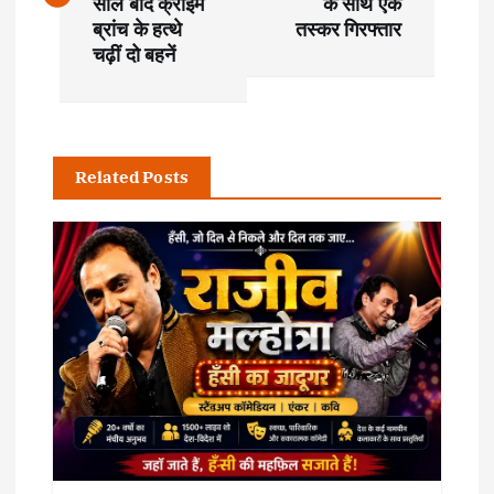
s
साल बाद क्राइम
के साथ एक
ब्रांच के हत्थे
तस्कर गिरफ्तार
t
चढ़ीं दो बहनें
n
a
Related Posts
v
i
g
a
t