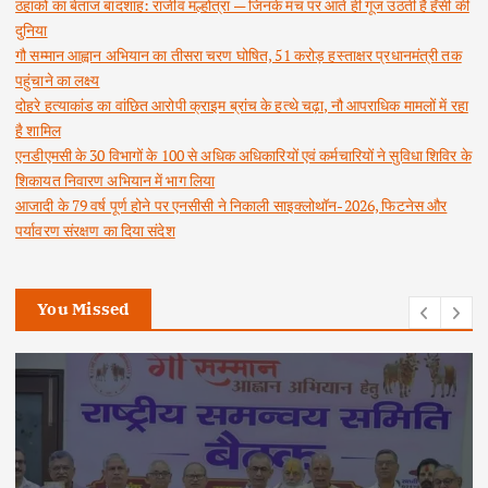
ठहाकों का बेताज बादशाह: राजीव मल्होत्रा — जिनके मंच पर आते ही गूंज उठती है हँसी की
दुनिया
गौ सम्मान आह्वान अभियान का तीसरा चरण घोषित, 51 करोड़ हस्ताक्षर प्रधानमंत्री तक
पहुंचाने का लक्ष्य
दोहरे हत्याकांड का वांछित आरोपी क्राइम ब्रांच के हत्थे चढ़ा, नौ आपराधिक मामलों में रहा
है शामिल
एनडीएमसी के 30 विभागों के 100 से अधिक अधिकारियों एवं कर्मचारियों ने सुविधा शिविर के
शिकायत निवारण अभियान में भाग लिया
आजादी के 79 वर्ष पूर्ण होने पर एनसीसी ने निकाली साइक्लोथॉन-2026, फिटनेस और
पर्यावरण संरक्षण का दिया संदेश
You Missed