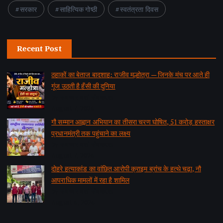
सरकार
साहित्यिक गोष्ठी
स्वतंत्रता दिवस
Recent Post
ठहाकों का बेताज बादशाह: राजीव मल्होत्रा — जिनके मंच पर आते ही
गूंज उठती है हँसी की दुनिया
by समाचार वार्ता संवाददाता
August 7, 2026
गौ सम्मान आह्वान अभियान का तीसरा चरण घोषित, 51 करोड़ हस्ताक्षर
प्रधानमंत्री तक पहुंचाने का लक्ष्य
by समाचार वार्ता संवाददाता
August 7, 2026
दोहरे हत्याकांड का वांछित आरोपी क्राइम ब्रांच के हत्थे चढ़ा, नौ
आपराधिक मामलों में रहा है शामिल
by समाचार वार्ता संवाददाता
August 6, 2026