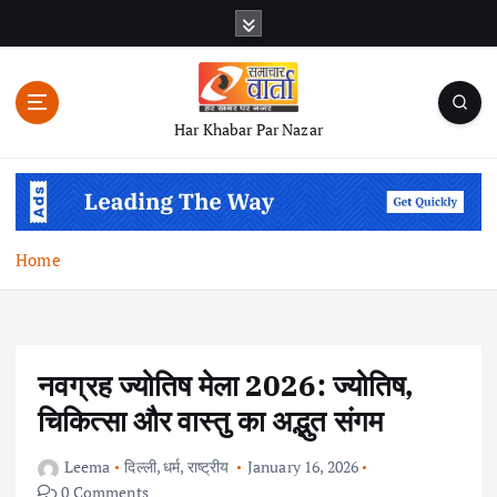
S
k
i
p
t
Har Khabar Par Nazar
o
c
o
n
t
Home
e
n
t
नवग्रह ज्योतिष मेला 2026: ज्योतिष,
चिकित्सा और वास्तु का अद्भुत संगम
Leema
दिल्ली
,
धर्म
,
राष्ट्रीय
January 16, 2026
0 Comments