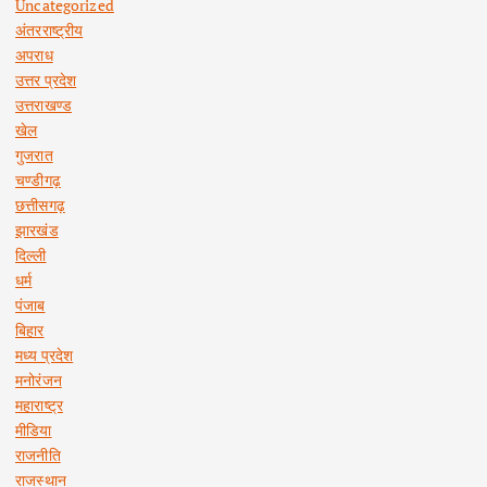
Uncategorized
अंतरराष्ट्रीय
अपराध
उत्तर प्रदेश
उत्तराखण्ड
खेल
गुजरात
चण्डीगढ़
छत्तीसगढ़
झारखंड
दिल्ली
धर्म
पंजाब
बिहार
मध्य प्रदेश
मनोरंजन
महाराष्ट्र
मीडिया
राजनीति
राजस्थान