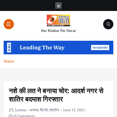
S
k
i
p
t
Har Khabar Par Nazar
o
c
o
n
t
Home
e
n
t
नशे की लत ने बनाया चोर: आदर्श नगर से
शातिर बदमाश गिरफ्तार
Leema
अपराध
,
दिल्ली
,
राष्ट्रीय
June 13, 2025
0 Comments