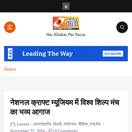
S
k
i
p
t
Har Khabar Par Nazar
o
c
o
n
t
Home
e
n
t
नेशनल क्राफ्ट म्यूजियम में विश्व शिल्प मंच
का भव्य आगाज
Leema
अंतरराष्ट्रीय
,
दिल्ली
,
मनोरंजन
,
मीडिया
,
राष्ट्रीय
November 22, 2024
0 Comments