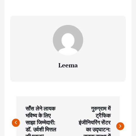
Leema
P
साँस लेने लायक
गुरुग्राम में
o
भविष्य के लिए
ट्रैफिक
साझा जिम्मेदारी:
इंजीनियरिंग सेंटर
s
डॉ. उर्वशी मित्तल
का उद्घाटन: