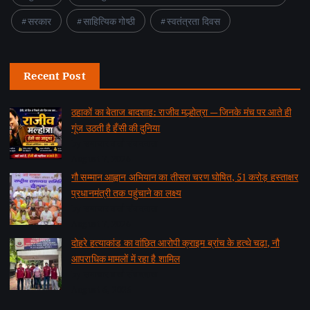
सरकार
साहित्यिक गोष्ठी
स्वतंत्रता दिवस
Recent Post
ठहाकों का बेताज बादशाह: राजीव मल्होत्रा — जिनके मंच पर आते ही
गूंज उठती है हँसी की दुनिया
by समाचार वार्ता संवाददाता
August 7, 2026
गौ सम्मान आह्वान अभियान का तीसरा चरण घोषित, 51 करोड़ हस्ताक्षर
प्रधानमंत्री तक पहुंचाने का लक्ष्य
by समाचार वार्ता संवाददाता
August 7, 2026
दोहरे हत्याकांड का वांछित आरोपी क्राइम ब्रांच के हत्थे चढ़ा, नौ
आपराधिक मामलों में रहा है शामिल
by समाचार वार्ता संवाददाता
August 6, 2026