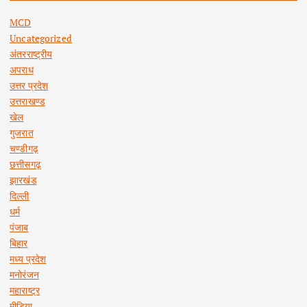
MCD
Uncategorized
अंतरराष्ट्रीय
अपराध
उत्तर प्रदेश
उत्तराखण्ड
खेल
गुजरात
चण्डीगढ़
छत्तीसगढ़
झारखंड
दिल्ली
धर्म
पंजाब
बिहार
मध्य प्रदेश
मनोरंजन
महाराष्ट्र
मीडिया