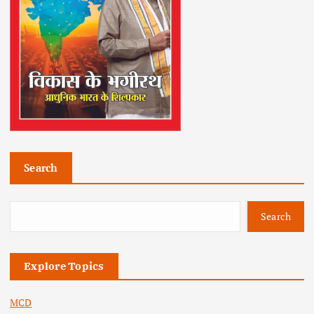
Search
Search
Explore Topics
MCD