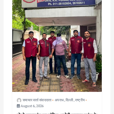
g
a
t
i
o
n
समाचार वार्ता संवाददाता
अपराध
,
दिल्ली
,
राष्ट्रीय
August 6, 2026