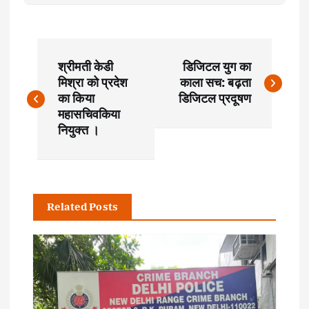
P
श्रीमती केडी
डिजिटल युग का
o
मिश्रा को प्रदेश
काला सच: बढ़ता
का किया
डिजिटल प्रदूषण
s
महासचिवकिया
नियुक्त ।
t
n
Related Posts
a
v
i