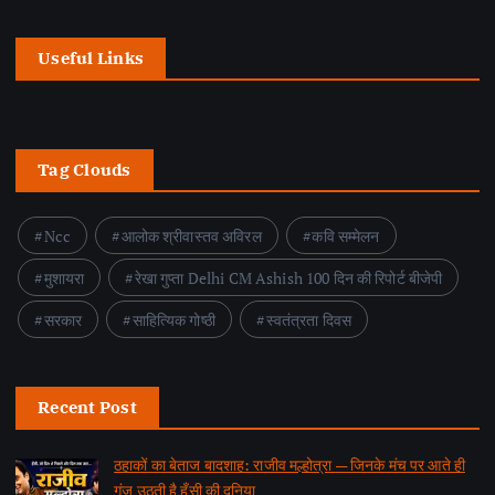
Useful Links
Tag Clouds
Ncc
आलोक श्रीवास्तव अविरल
कवि सम्मेलन
मुशायरा
रेखा गुप्ता Delhi CM Ashish 100 दिन की रिपोर्ट बीजेपी
सरकार
साहित्यिक गोष्ठी
स्वतंत्रता दिवस
Recent Post
ठहाकों का बेताज बादशाह: राजीव मल्होत्रा — जिनके मंच पर आते ही
गूंज उठती है हँसी की दुनिया