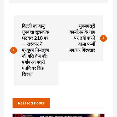
P
दिल्ली का वायु
मुख्यमंत्री
o
गुणवत्ता सूचकांक
कार्यालय के नाम
घटकर 218 पर
पर ठगी करने
s
— सरकार ने
वाला फर्जी
प्रदूषण नियंत्रण
अफसर गिरफ्तार
t
की गति तेज की:
पर्यावरण मंत्री
मनजिंदर सिंह
n
सिरसा
a
v
Related Posts
i