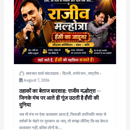
g
a
t
i
o
समाचार वार्ता संवाददाता
दिल्ली
,
मनोरंजन
,
राष्ट्रीय
n
August 7, 2026
ठहाकों का बेताज बादशाह: राजीव मल्होत्रा —
जिनके मंच पर आते ही गूंज उठती है हँसी की
दुनिया
जब भी मंच पर ऐसा कलाकार आता है, जिसकी उपस्थिति मात्र से
दर्शकों के चेहरे पर मुस्कान आ जाए, तो समझ लीजिए कि वह केवल
कलाकार नहीं, बल्कि लोगों के…