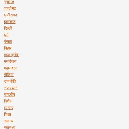
गुजरात
चण्डीगढ़
छत्तीसगढ़
झारखंड
दिल्ली
धर्म
पंजाब
बिहार
मध्य प्रदेश
मनोरंजन
महाराष्ट्र
मीडिया
राजनीति
राजस्थान
राष्ट्रीय
विशेष
व्यापार
शिक्षा
समान्य
स्वास्थ्य