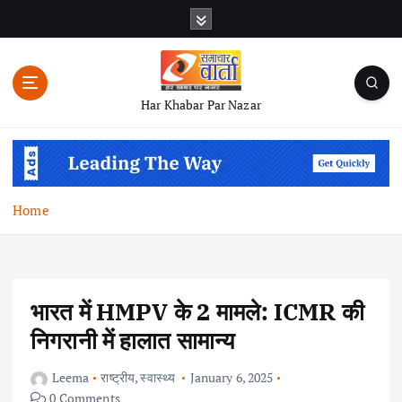
S
k
i
p
t
Har Khabar Par Nazar
o
c
o
n
t
Home
e
n
t
भारत में HMPV के 2 मामले: ICMR की
निगरानी में हालात सामान्य
Leema
राष्ट्रीय
,
स्वास्थ्य
January 6, 2025
0 Comments