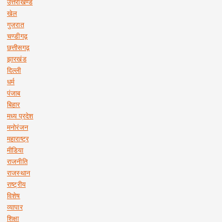
उत्तराखण्ड
खेल
गुजरात
चण्डीगढ़
छत्तीसगढ़
झारखंड
दिल्ली
धर्म
पंजाब
बिहार
मध्य प्रदेश
मनोरंजन
महाराष्ट्र
मीडिया
राजनीति
राजस्थान
राष्ट्रीय
विशेष
व्यापार
शिक्षा