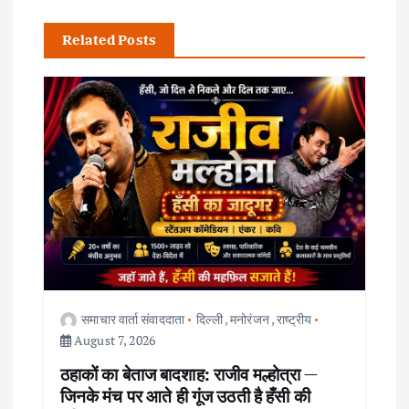
i
Related Posts
g
a
t
i
o
n
समाचार वार्ता संवाददाता
दिल्ली
,
मनोरंजन
,
राष्ट्रीय
August 7, 2026
ठहाकों का बेताज बादशाह: राजीव मल्होत्रा —
जिनके मंच पर आते ही गूंज उठती है हँसी की