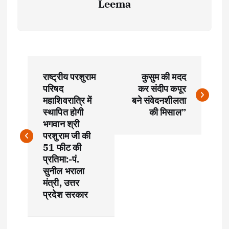
Leema
P
राष्ट्रीय परशुराम
कुसुम की मदद
o
परिषद
कर संदीप कपूर
महाशिवरात्रि में
बने संवेदनशीलता
s
स्थापित होगी
की मिसाल”
भगवान श्री
t
परशुराम जी की
51 फीट की
प्रतिमा:-पं.
n
सुनील भराला
मंत्री, उत्तर
a
प्रदेश सरकार
v