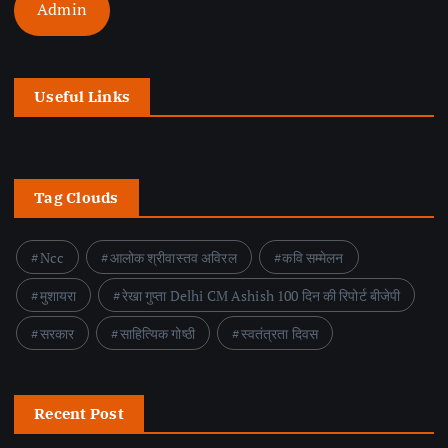
Admin
Useful Links
Tag Clouds
Ncc
आलोक श्रीवास्तव अविरल
कवि सम्मेलन
मुशायरा
रेखा गुप्ता Delhi CM Ashish 100 दिन की रिपोर्ट बीजेपी
सरकार
साहित्यिक गोष्ठी
स्वतंत्रता दिवस
Recent Post