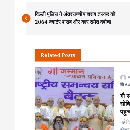
P
दिल्ली पुलिस ने अंतरराज्यीय शराब तस्कर को
o
2064 क्वार्टर शराब और कार समेत दबोचा
s
t
Related Posts
n
स
Aug
a
गौ 
v
घोषि
पहुंच
i
नई दि
तीसरे