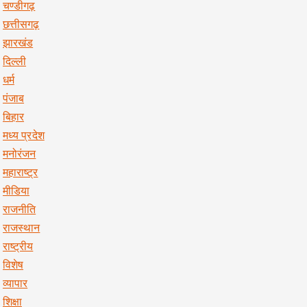
चण्डीगढ़
छत्तीसगढ़
झारखंड
दिल्ली
धर्म
पंजाब
बिहार
मध्य प्रदेश
मनोरंजन
महाराष्ट्र
मीडिया
राजनीति
राजस्थान
राष्ट्रीय
विशेष
व्यापार
शिक्षा