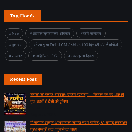
Tag Clouds
Ncc
आलोक श्रीवास्तव अविरल
कवि सम्मेलन
मुशायरा
रेखा गुप्ता Delhi CM Ashish 100 दिन की रिपोर्ट बीजेपी
सरकार
साहित्यिक गोष्ठी
स्वतंत्रता दिवस
Recent Post
ठहाकों का बेताज बादशाह: राजीव मल्होत्रा — जिनके मंच पर आते ही
गूंज उठती है हँसी की दुनिया
by समाचार वार्ता संवाददाता
August 7, 2026
गौ सम्मान आह्वान अभियान का तीसरा चरण घोषित, 51 करोड़ हस्ताक्षर
प्रधानमंत्री तक पहुंचाने का लक्ष्य