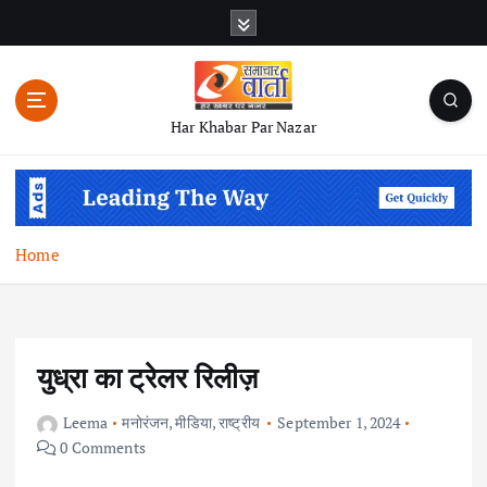
S
k
i
p
t
Har Khabar Par Nazar
o
c
o
n
t
Home
e
n
t
युध्रा का ट्रेलर रिलीज़
Leema
मनोरंजन
,
मीडिया
,
राष्ट्रीय
September 1, 2024
0 Comments