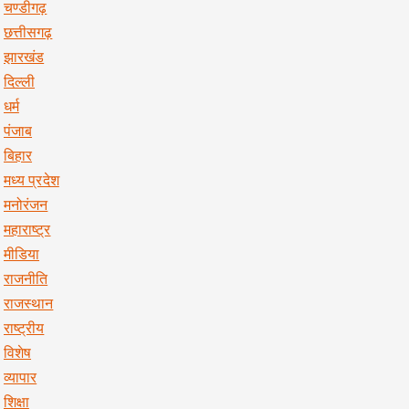
चण्डीगढ़
छत्तीसगढ़
झारखंड
दिल्ली
धर्म
पंजाब
बिहार
मध्य प्रदेश
मनोरंजन
महाराष्ट्र
मीडिया
राजनीति
राजस्थान
राष्ट्रीय
विशेष
व्यापार
शिक्षा