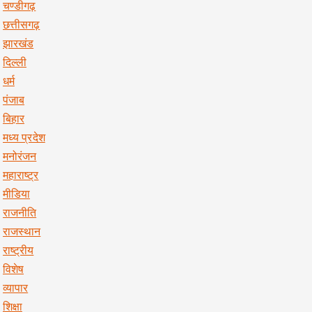
चण्डीगढ़
छत्तीसगढ़
झारखंड
दिल्ली
धर्म
पंजाब
बिहार
मध्य प्रदेश
मनोरंजन
महाराष्ट्र
मीडिया
राजनीति
राजस्थान
राष्ट्रीय
विशेष
व्यापार
शिक्षा