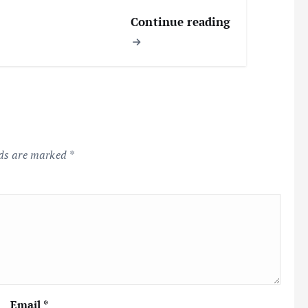
Continue reading
lds are marked
*
Email
*