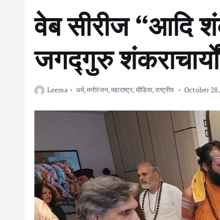
वेब सीरीज “आदि शं
जगद्गुरु शंकराचार्यो
Leema
धर्म
,
मनोरंजन
,
महाराष्ट्र
,
मीडिया
,
राष्ट्रीय
October 28,