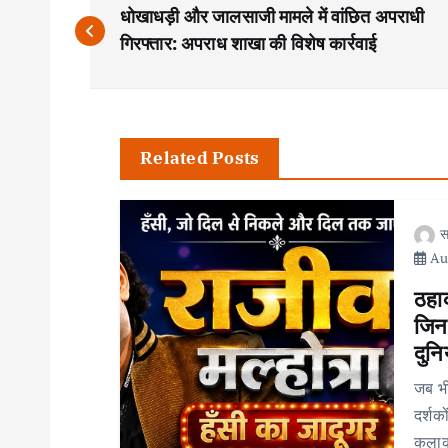
P
धोखाधड़ी और जालसाजी मामले में वांछित अपराधी
o
गिरफ्तार: अपराध शाखा की विशेष कार्रवाई
s
t
Related Posts
n
स
Aug
a
ठहाक
v
जिनक
दुनि
i
जब भी
दर्शक
कलाका