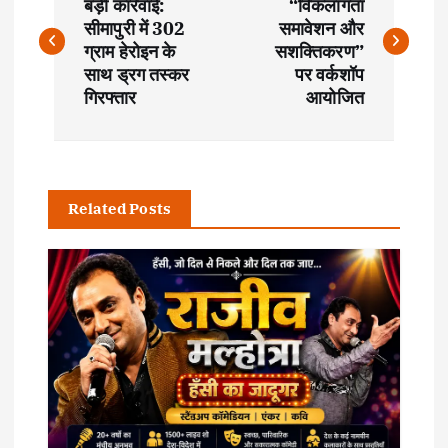
o
बड़ी कार्रवाई:
“विकलांगता
सीमापुरी में 302
समावेशन और
s
ग्राम हेरोइन के
सशक्तिकरण”
साथ ड्रग तस्कर
पर वर्कशॉप
t
गिरफ्तार
आयोजित
n
a
Related Posts
v
i
g
a