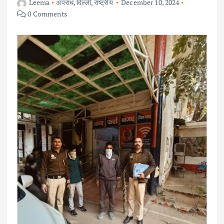
Leema
अपराध
,
दिल्ली
,
राष्ट्रीय
December 10, 2024
0 Comments