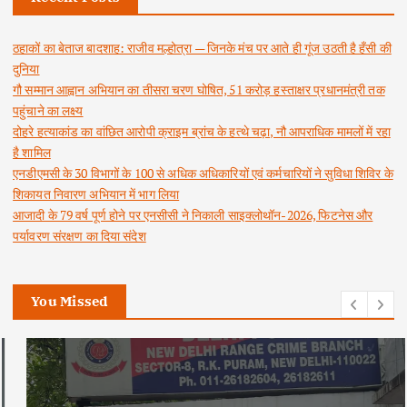
ठहाकों का बेताज बादशाह: राजीव मल्होत्रा — जिनके मंच पर आते ही गूंज उठती है हँसी की
दुनिया
गौ सम्मान आह्वान अभियान का तीसरा चरण घोषित, 51 करोड़ हस्ताक्षर प्रधानमंत्री तक
पहुंचाने का लक्ष्य
दोहरे हत्याकांड का वांछित आरोपी क्राइम ब्रांच के हत्थे चढ़ा, नौ आपराधिक मामलों में रहा
है शामिल
एनडीएमसी के 30 विभागों के 100 से अधिक अधिकारियों एवं कर्मचारियों ने सुविधा शिविर के
शिकायत निवारण अभियान में भाग लिया
आजादी के 79 वर्ष पूर्ण होने पर एनसीसी ने निकाली साइक्लोथॉन-2026, फिटनेस और
पर्यावरण संरक्षण का दिया संदेश
You Missed