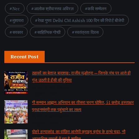
Ncc
आलोक श्रीवास्तव अविरल
कवि सम्मेलन
मुशायरा
रेखा गुप्ता Delhi CM Ashish 100 दिन की रिपोर्ट बीजेपी
सरकार
साहित्यिक गोष्ठी
स्वतंत्रता दिवस
Recent Post
ठहाकों का बेताज बादशाह: राजीव मल्होत्रा — जिनके मंच पर आते ही
गूंज उठती है हँसी की दुनिया
by समाचार वार्ता संवाददाता
August 7, 2026
गौ सम्मान आह्वान अभियान का तीसरा चरण घोषित, 51 करोड़ हस्ताक्षर
प्रधानमंत्री तक पहुंचाने का लक्ष्य
by समाचार वार्ता संवाददाता
August 7, 2026
दोहरे हत्याकांड का वांछित आरोपी क्राइम ब्रांच के हत्थे चढ़ा, नौ
आपराधिक मामलों में रहा है शामिल