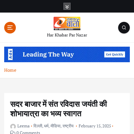
S
k
i
p
t
Har Khabar Par Nazar
o
c
o
n
t
Home
e
n
t
सदर बाजार में संत रविदास जयंती की
शोभायात्रा का भव्य स्वागत
Leema
दिल्ली
,
धर्म
,
मीडिया
,
राष्ट्रीय
February 15, 2025
0 Comments