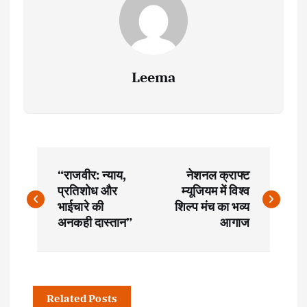
Leema
P
“राजवीर: न्याय,
नेशनल क्राफ्ट
o
प्रतिशोध और
म्यूजियम में विश्व
भाईचारे की
शिल्प मंच का भव्य
s
अनकही दास्तान”
आगाज
t
n
Related Posts