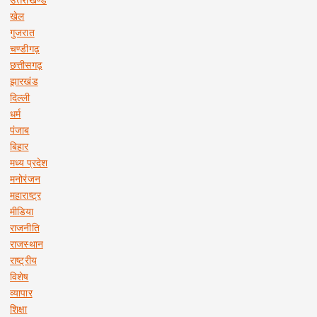
खेल
गुजरात
चण्डीगढ़
छत्तीसगढ़
झारखंड
दिल्ली
धर्म
पंजाब
बिहार
मध्य प्रदेश
मनोरंजन
महाराष्ट्र
मीडिया
राजनीति
राजस्थान
राष्ट्रीय
विशेष
व्यापार
शिक्षा