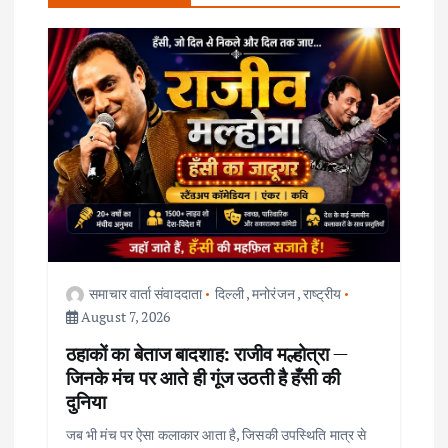
a
v
i
g
a
t
समाचार वार्ता संवाददाता
दिल्ली
,
मनोरंजन
,
राष्ट्रीय
i
August 7, 2026
ठहाकों का बेताज बादशाह: राजीव मल्होत्रा —
o
जिनके मंच पर आते ही गूंज उठती है हँसी की
दुनिया
n
जब भी मंच पर ऐसा कलाकार आता है, जिसकी उपस्थिति मात्र से