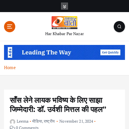
S
k
i
p
t
Har Khabar Par Nazar
o
c
o
n
t
Home
e
n
t
साँस लेने लायक भविष्य के लिए साझा
जिम्मेदारी: डॉ. उर्वशी मित्तल की पहल”
Leema
मीडिया
,
राष्ट्रीय
November 21, 2024
0 Comments