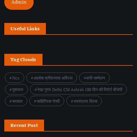
Admin
Useful Links
Tag Clouds
Ncc
आलोक श्रीवास्तव अविरल
कवि सम्मेलन
मुशायरा
रेखा गुप्ता Delhi CM Ashish 100 दिन की रिपोर्ट बीजेपी
सरकार
साहित्यिक गोष्ठी
स्वतंत्रता दिवस
Recent Post