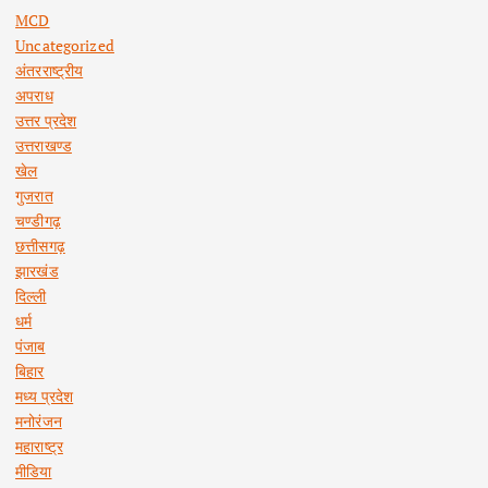
MCD
Uncategorized
अंतरराष्ट्रीय
अपराध
उत्तर प्रदेश
उत्तराखण्ड
खेल
गुजरात
चण्डीगढ़
छत्तीसगढ़
झारखंड
दिल्ली
धर्म
पंजाब
बिहार
मध्य प्रदेश
मनोरंजन
महाराष्ट्र
मीडिया