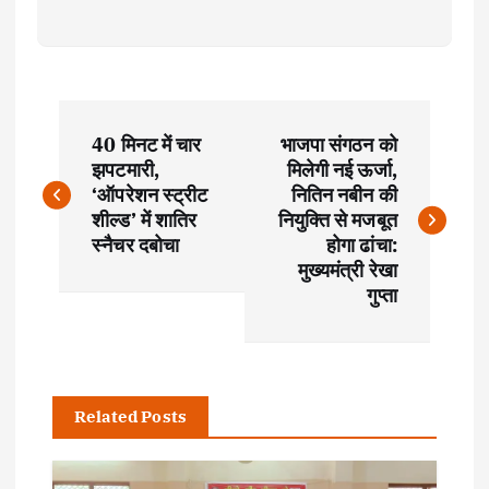
P
40 मिनट में चार
भाजपा संगठन को
o
झपटमारी,
मिलेगी नई ऊर्जा,
‘ऑपरेशन स्ट्रीट
नितिन नबीन की
s
शील्ड’ में शातिर
नियुक्ति से मजबूत
स्नैचर दबोचा
होगा ढांचा:
t
मुख्यमंत्री रेखा
गुप्ता
n
a
Related Posts
v