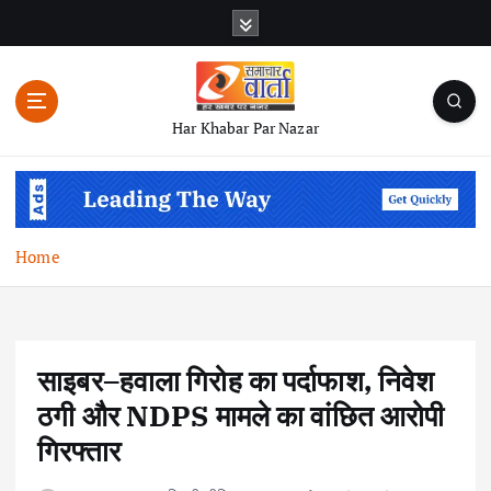
S
k
i
p
t
Har Khabar Par Nazar
o
c
o
n
t
Home
e
n
t
साइबर–हवाला गिरोह का पर्दाफाश, निवेश
ठगी और NDPS मामले का वांछित आरोपी
गिरफ्तार