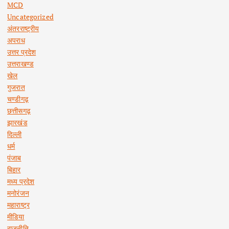
MCD
Uncategorized
अंतरराष्ट्रीय
अपराध
उत्तर प्रदेश
उत्तराखण्ड
खेल
गुजरात
चण्डीगढ़
छत्तीसगढ़
झारखंड
दिल्ली
धर्म
पंजाब
बिहार
मध्य प्रदेश
मनोरंजन
महाराष्ट्र
मीडिया
राजनीति