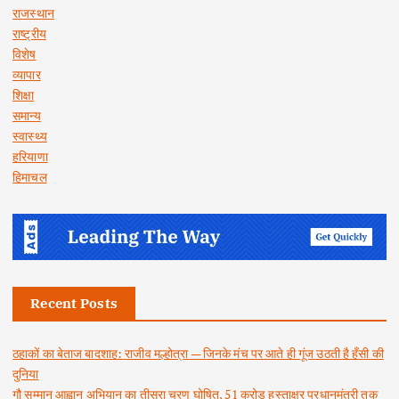
राजस्थान
राष्ट्रीय
विशेष
व्यापार
शिक्षा
समान्य
स्वास्थ्य
हरियाणा
हिमाचल
Recent Posts
ठहाकों का बेताज बादशाह: राजीव मल्होत्रा — जिनके मंच पर आते ही गूंज उठती है हँसी की
दुनिया
गौ सम्मान आह्वान अभियान का तीसरा चरण घोषित, 51 करोड़ हस्ताक्षर प्रधानमंत्री तक