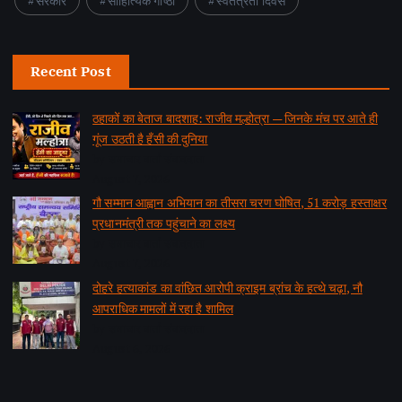
सरकार
साहित्यिक गोष्ठी
स्वतंत्रता दिवस
Recent Post
ठहाकों का बेताज बादशाह: राजीव मल्होत्रा — जिनके मंच पर आते ही
गूंज उठती है हँसी की दुनिया
by समाचार वार्ता संवाददाता
August 7, 2026
गौ सम्मान आह्वान अभियान का तीसरा चरण घोषित, 51 करोड़ हस्ताक्षर
प्रधानमंत्री तक पहुंचाने का लक्ष्य
by समाचार वार्ता संवाददाता
August 7, 2026
दोहरे हत्याकांड का वांछित आरोपी क्राइम ब्रांच के हत्थे चढ़ा, नौ
आपराधिक मामलों में रहा है शामिल
by समाचार वार्ता संवाददाता
August 6, 2026