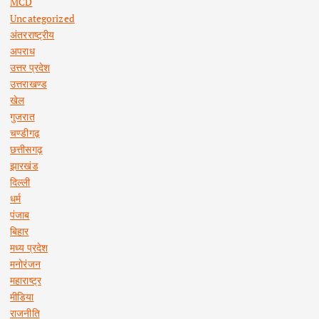
MCD
Uncategorized
अंतरराष्ट्रीय
अपराध
उत्तर प्रदेश
उत्तराखण्ड
खेल
गुजरात
चण्डीगढ़
छत्तीसगढ़
झारखंड
दिल्ली
धर्म
पंजाब
बिहार
मध्य प्रदेश
मनोरंजन
महाराष्ट्र
मीडिया
राजनीति