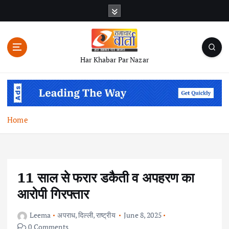
S
k
i
p
t
Har Khabar Par Nazar
o
c
o
n
t
Home
e
n
t
11 साल से फरार डकैती व अपहरण का
आरोपी गिरफ्तार
Leema
अपराध
,
दिल्ली
,
राष्ट्रीय
June 8, 2025
0 Comments