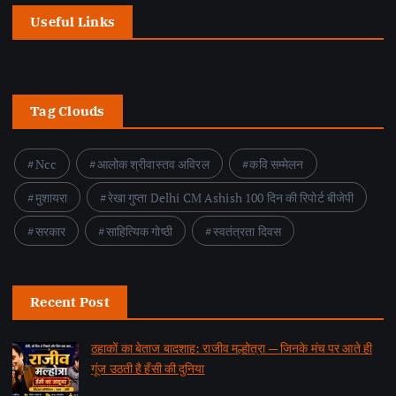
Useful Links
Tag Clouds
Ncc
आलोक श्रीवास्तव अविरल
कवि सम्मेलन
मुशायरा
रेखा गुप्ता Delhi CM Ashish 100 दिन की रिपोर्ट बीजेपी
सरकार
साहित्यिक गोष्ठी
स्वतंत्रता दिवस
Recent Post
ठहाकों का बेताज बादशाह: राजीव मल्होत्रा — जिनके मंच पर आते ही
गूंज उठती है हँसी की दुनिया
by समाचार वार्ता संवाददाता