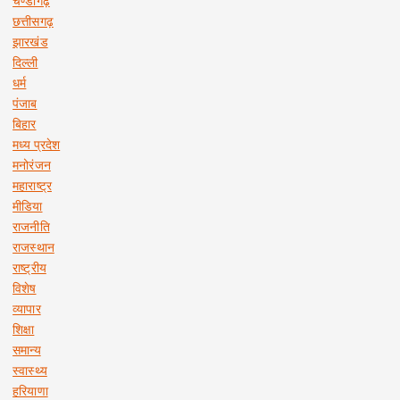
चण्डीगढ़
छत्तीसगढ़
झारखंड
दिल्ली
धर्म
पंजाब
बिहार
मध्य प्रदेश
मनोरंजन
महाराष्ट्र
मीडिया
राजनीति
राजस्थान
राष्ट्रीय
विशेष
व्यापार
शिक्षा
समान्य
स्वास्थ्य
हरियाणा