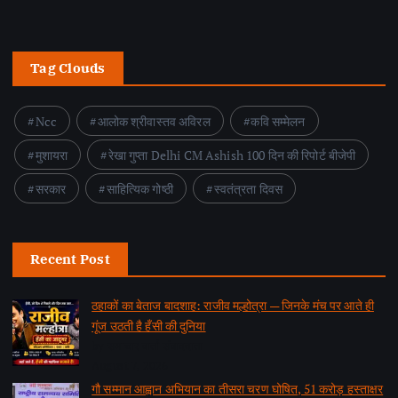
Tag Clouds
Ncc
आलोक श्रीवास्तव अविरल
कवि सम्मेलन
मुशायरा
रेखा गुप्ता Delhi CM Ashish 100 दिन की रिपोर्ट बीजेपी
सरकार
साहित्यिक गोष्ठी
स्वतंत्रता दिवस
Recent Post
ठहाकों का बेताज बादशाह: राजीव मल्होत्रा — जिनके मंच पर आते ही
गूंज उठती है हँसी की दुनिया
by समाचार वार्ता संवाददाता
August 7, 2026
गौ सम्मान आह्वान अभियान का तीसरा चरण घोषित, 51 करोड़ हस्ताक्षर