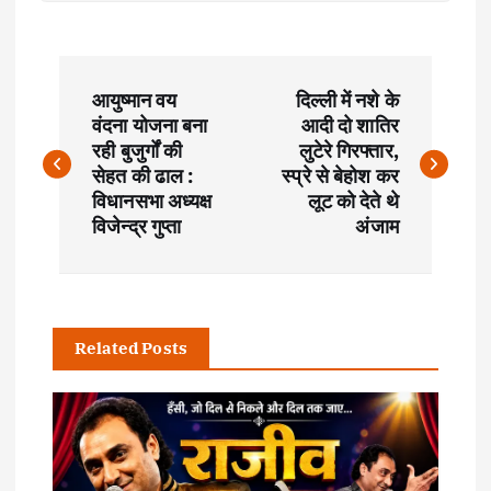
P
आयुष्मान वय
दिल्ली में नशे के
o
वंदना योजना बना
आदी दो शातिर
रही बुजुर्गों की
लुटेरे गिरफ्तार,
s
सेहत की ढाल :
स्प्रे से बेहोश कर
विधानसभा अध्यक्ष
लूट को देते थे
t
विजेन्द्र गुप्ता
अंजाम
n
a
Related Posts
v
i