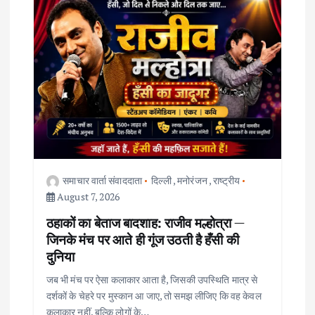
v
i
g
a
t
i
समाचार वार्ता संवाददाता
दिल्ली
,
मनोरंजन
,
राष्ट्रीय
August 7, 2026
o
ठहाकों का बेताज बादशाह: राजीव मल्होत्रा —
जिनके मंच पर आते ही गूंज उठती है हँसी की
n
दुनिया
जब भी मंच पर ऐसा कलाकार आता है, जिसकी उपस्थिति मात्र से
दर्शकों के चेहरे पर मुस्कान आ जाए, तो समझ लीजिए कि वह केवल
कलाकार नहीं, बल्कि लोगों के…