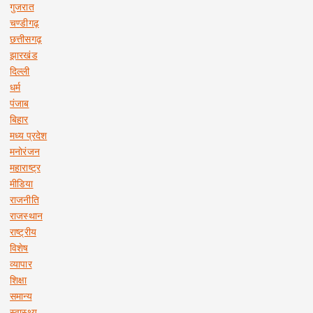
गुजरात
चण्डीगढ़
छत्तीसगढ़
झारखंड
दिल्ली
धर्म
पंजाब
बिहार
मध्य प्रदेश
मनोरंजन
महाराष्ट्र
मीडिया
राजनीति
राजस्थान
राष्ट्रीय
विशेष
व्यापार
शिक्षा
समान्य
स्वास्थ्य