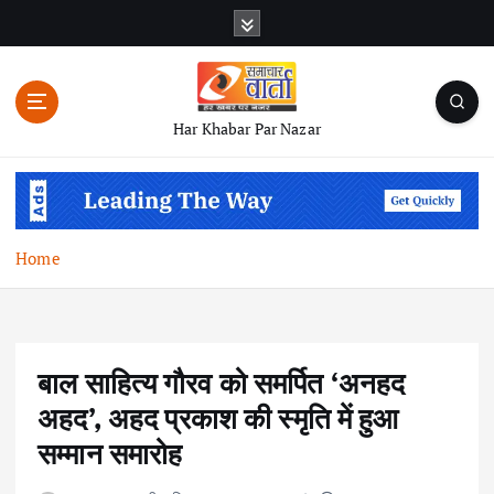
S
k
i
p
t
Har Khabar Par Nazar
o
c
o
n
t
Home
e
n
t
बाल साहित्य गौरव को समर्पित ‘अनहद
अहद’, अहद प्रकाश की स्मृति में हुआ
सम्मान समारोह