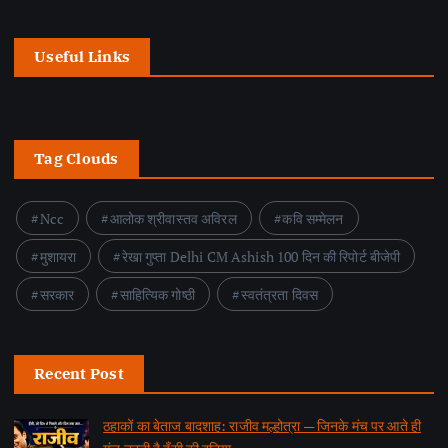
Useful Links
Tag Clouds
Ncc
आलोक श्रीवास्तव अविरल
कवि सम्मेलन
मुशायरा
रेखा गुप्ता Delhi CM Ashish 100 दिन की रिपोर्ट बीजेपी
सरकार
साहित्यिक गोष्ठी
स्वतंत्रता दिवस
Recent Post
ठहाकों का बेताज बादशाह: राजीव मल्होत्रा — जिनके मंच पर आते ही