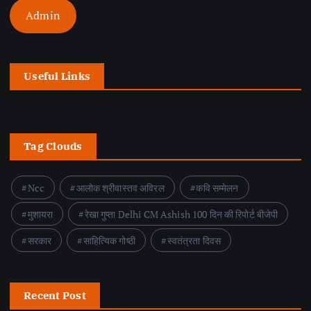
Admin
Useful Links
Tag Clouds
Ncc
आलोक श्रीवास्तव अविरल
कवि सम्मेलन
मुशायरा
रेखा गुप्ता Delhi CM Ashish 100 दिन की रिपोर्ट बीजेपी
सरकार
साहित्यिक गोष्ठी
स्वतंत्रता दिवस
Recent Post