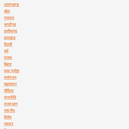
उत्तराखण्ड
खेल
गुजरात
चण्डीगढ़
छत्तीसगढ़
झारखंड
दिल्ली
धर्म
पंजाब
बिहार
मध्य प्रदेश
मनोरंजन
महाराष्ट्र
मीडिया
राजनीति
राजस्थान
राष्ट्रीय
विशेष
व्यापार