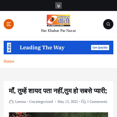
S
k
i
p
t
Har Khabar Par Nazar
o
c
o
n
t
Home
e
n
t
माँ, तुम्हें शायद पता नहीं,तुम हो सबसे प्यारी;
Leema
Uncategorized
May 13, 2025
1 Comments