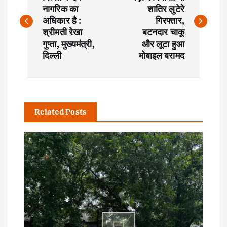
o
नागरिक का
शातिर लुटेरे
s
अधिकार है :
गिरफ्तार,
श्रीमती रेखा
बटनदार चाकू
t
गुप्ता, मुख्यमंत्री,
और लूटा हुआ
दिल्ली
मोबाइल बरामद
n
a
Related Posts
v
i
g
a
t