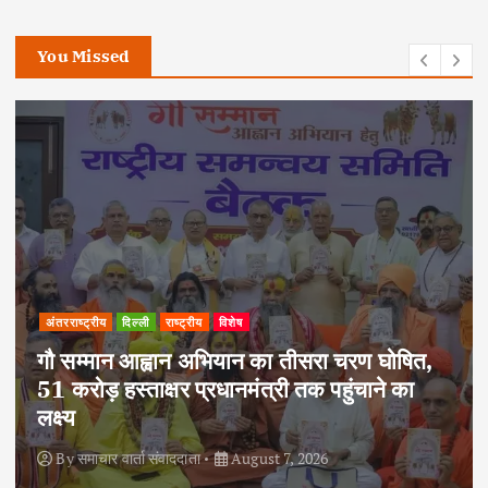
You Missed
अपराध
दिल्ली
राष्ट्रीय
दोहरे हत्याकांड का वांछित आरोपी क्राइम ब्रांच के
हत्थे चढ़ा, नौ आपराधिक मामलों में रहा है शामिल
By
समाचार वार्ता संवाददाता
August 6, 2026