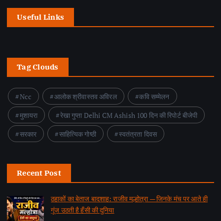
Useful Links
Tag Clouds
Ncc
आलोक श्रीवास्तव अविरल
कवि सम्मेलन
मुशायरा
रेखा गुप्ता Delhi CM Ashish 100 दिन की रिपोर्ट बीजेपी
सरकार
साहित्यिक गोष्ठी
स्वतंत्रता दिवस
Recent Post
ठहाकों का बेताज बादशाह: राजीव मल्होत्रा — जिनके मंच पर आते ही
गूंज उठती है हँसी की दुनिया