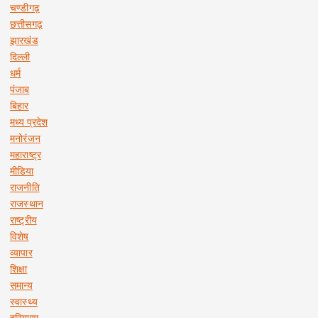
चण्डीगढ़
छत्तीसगढ़
झारखंड
दिल्ली
धर्म
पंजाब
बिहार
मध्य प्रदेश
मनोरंजन
महाराष्ट्र
मीडिया
राजनीति
राजस्थान
राष्ट्रीय
विशेष
व्यापार
शिक्षा
समान्य
स्वास्थ्य
हरियाणा