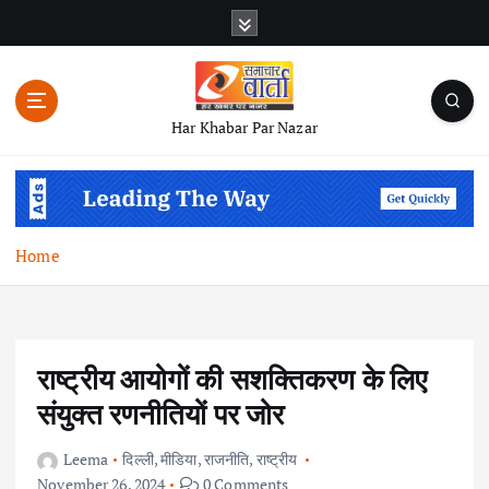
S
k
i
p
t
Har Khabar Par Nazar
o
c
o
n
t
Home
e
n
t
राष्ट्रीय आयोगों की सशक्तिकरण के लिए
संयुक्त रणनीतियों पर जोर
Leema
दिल्ली
,
मीडिया
,
राजनीति
,
राष्ट्रीय
November 26, 2024
0 Comments