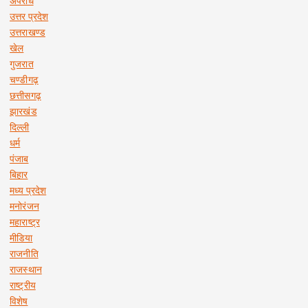
अपराध
उत्तर प्रदेश
उत्तराखण्ड
खेल
गुजरात
चण्डीगढ़
छत्तीसगढ़
झारखंड
दिल्ली
धर्म
पंजाब
बिहार
मध्य प्रदेश
मनोरंजन
महाराष्ट्र
मीडिया
राजनीति
राजस्थान
राष्ट्रीय
विशेष