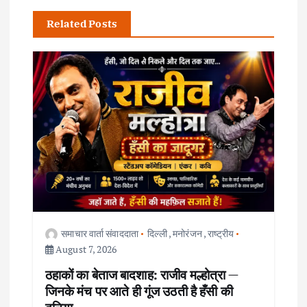
a
Related Posts
v
i
g
a
t
i
समाचार वार्ता संवाददाता
दिल्ली
,
मनोरंजन
,
राष्ट्रीय
o
August 7, 2026
ठहाकों का बेताज बादशाह: राजीव मल्होत्रा —
n
जिनके मंच पर आते ही गूंज उठती है हँसी की