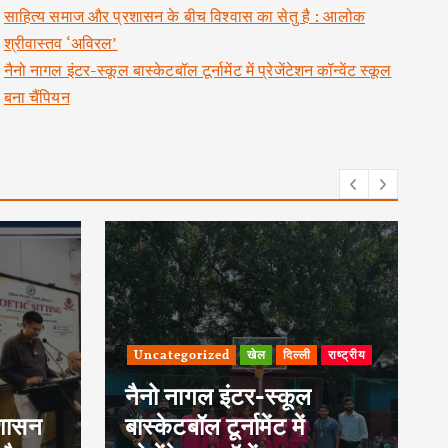
साहित्य समाज और प्रशासन के बीच विश्वास का सेतु है : आलोक
श्रीवास्तव ‘अविरल’
नैनो नागल इंटर-स्कूल बास्केटबॉल टूर्नामेंट में प्रेजेंटेशन कॉन्वेंट स्कूल
बना चैंपियन
राष्ट्रीय
दिल्ली
राष्ट्रीय
240 एनसीसी कैडेटों ने