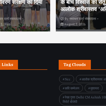
विश्वास का सेतु है :
प्रेजेंटेशन कॉन्वेंट स्क
श्रीवास्तव ‘अविरल’
चैंपियन
ार वार्ता संवाददाता
By
समाचार वार्ता संवाददाता
2, 2026
July 31, 2026
l Links
Tag Clouds
Ncc
आलोक श्रीवास्तव 
कवि सम्मेलन
मुशायरा
रेखा गुप्ता Delhi CM Ashish 10
रिपोर्ट बीजेपी