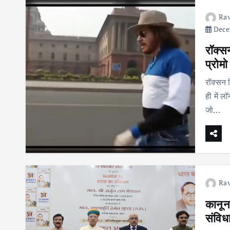
Rav
Decem
रॉक्स
प्रोमो
रॉक्सन फ
ही में ल
जो…
Rav
कानून 
संविध