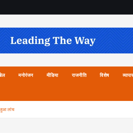
खेल
मनोरंजन
मीडिया
राजनीति
विशेष
व्यापा
 हुआ लांच