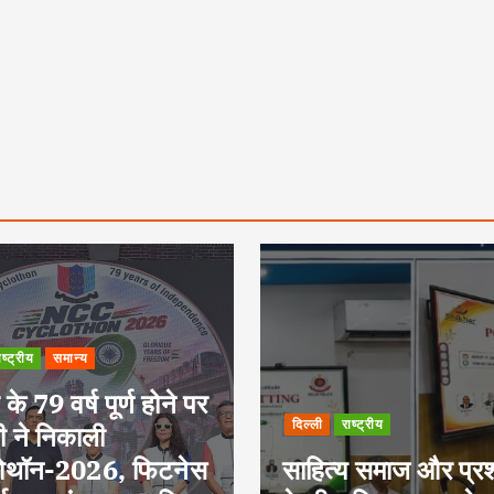
Uncategorized
खेल
दिल्ली
ाष्ट्रीय
नैनो नागल इंटर-स्कूल
य समाज और प्रशासन
बास्केटबॉल टूर्नामेंट में