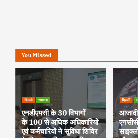
You Missed
दिल्ली
राष्ट्रीय
समान्य
आजादी के 79 वर्ष पूर्ण होने पर
दिल्ली
र
ं
एनसीसी ने निकाली
साइक्लोथॉन-2026, फिटनेस
साहित्