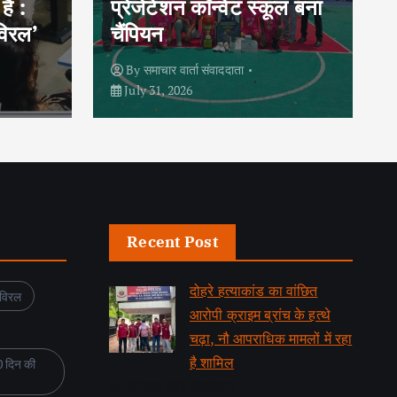
ूल बना
राष्ट्रीय साइबर डिफेंडर कोर्स
सफलतापूर्वक पूर्ण किया
By
समाचार वार्ता संवाददाता
July 31, 2026
Recent Post
दोहरे हत्याकांड का वांछित
अविरल
आरोपी क्राइम ब्रांच के हत्थे
चढ़ा, नौ आपराधिक मामलों में रहा
है शामिल
0 दिन की
by समाचार वार्ता संवाददाता