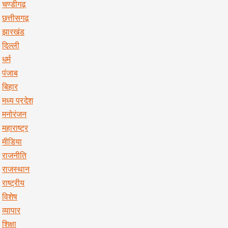
चण्डीगढ़
छत्तीसगढ़
झारखंड
दिल्ली
धर्म
पंजाब
बिहार
मध्य प्रदेश
मनोरंजन
महाराष्ट्र
मीडिया
राजनीति
राजस्थान
राष्ट्रीय
विशेष
व्यापार
शिक्षा